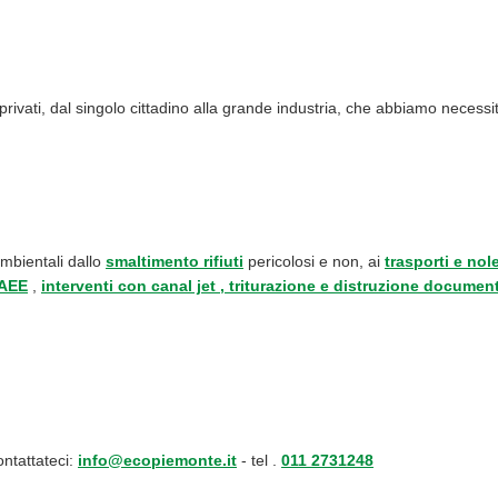
 o privati, dal singolo cittadino alla grande industria, che abbiamo necess
mbientali dallo
smaltimento rifiuti
pericolosi e non, ai
trasporti e nol
RAEE
,
interventi con canal jet , triturazione e distruzione documen
ontattateci:
info@ecopiemonte.it
- tel .
011 2731248