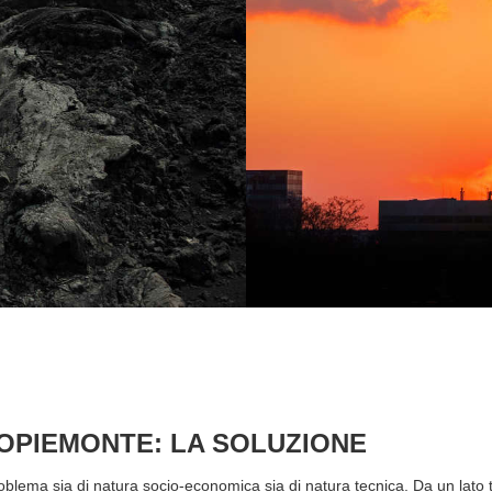
COPIEMONTE: LA SOLUZIONE
oblema sia di natura socio-economica sia di natura tecnica. Da un lato tu